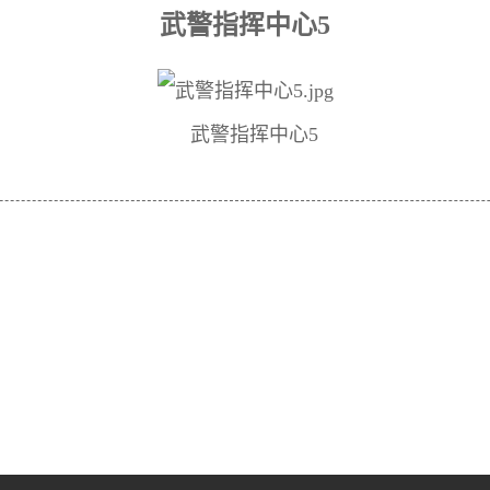
武警指挥中心5
挥中心5