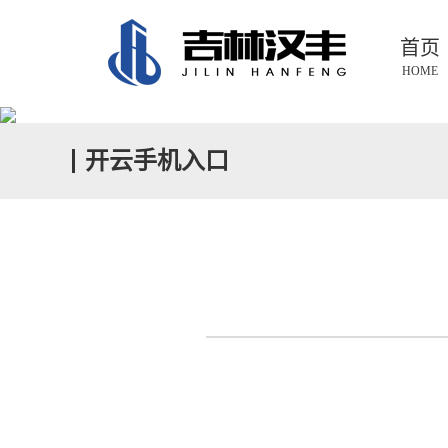
首页
HOME
开云手机入口